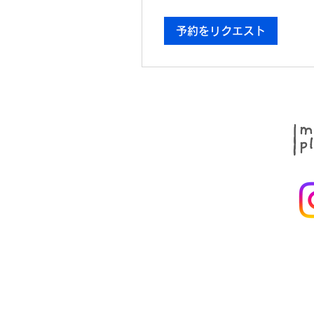
予約をリクエスト