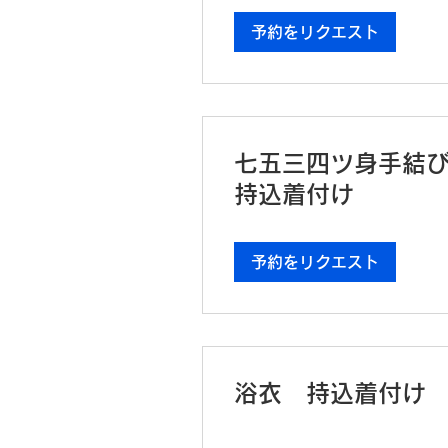
予約をリクエスト
七五三四ツ身手結
持込着付け
予約をリクエスト
浴衣 持込着付け