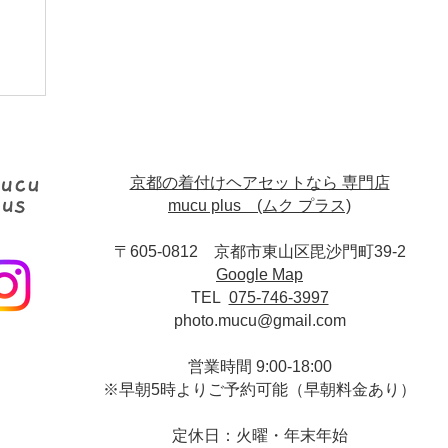
京都の着付けヘアセットなら 専門店
mucu plus (​ムク プラス)
〒605-0812 京都市東山区毘沙門町39-2
Google Map
TEL
075-746-3997
photo.mucu@gmail.com
営業時間 9:00-18:00
​※早朝5時よりご予約可能（早朝料金あり）
定休日：火曜・年末年始