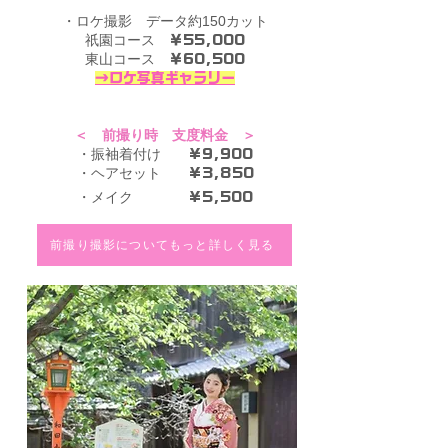
・ロケ撮影 データ約150カット
祇園コース
￥55,000
東山コース
￥60,500
→ロケ写真ギャラリー
＜ 前撮り時 支度料金 ＞​
・振袖着付け
¥9,900
・ヘアセット
¥3,850
・メイク
¥5,500
前撮り撮影についてもっと詳しく見る