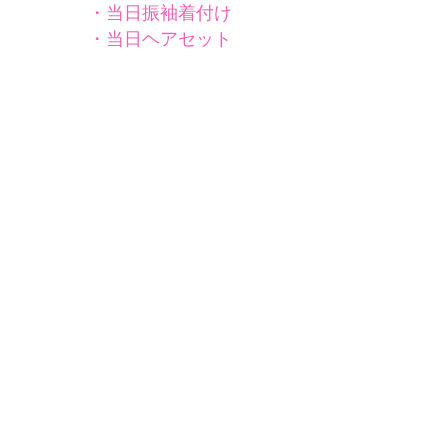
・当日振袖着付け
・当日ヘアセット
【
​ 前撮り撮影について 】
・スタジオ撮影 データ約80カット
¥38,500
→スタジオ写真ギャラリー
・ロケ撮影 データ約150カット
祇園コース
￥55,000
東山コース
￥60,500
→ロケ写真ギャラリー
＜
前撮り時 支度料金 ＞​
・振袖着付け
¥9,900
・ヘアセット
¥3,850
・メイク
¥5,500