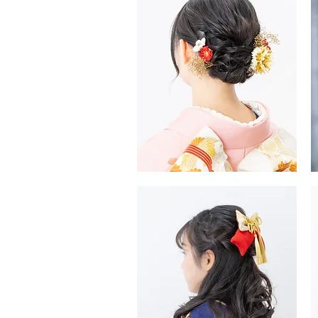
振
編
袖
み
ヘ
下
ア
ろ
し
ヘ
ア