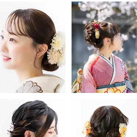
・
袖・
袴
ヘ
ア
ス
タ
イ
ル
振
・
袖・
袴
ヘ
ア
ス
タ
イ
ル