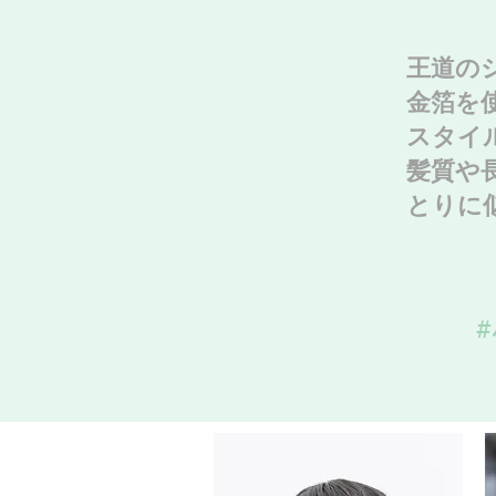
王道の
金箔を
スタイ
髪質や
とりに