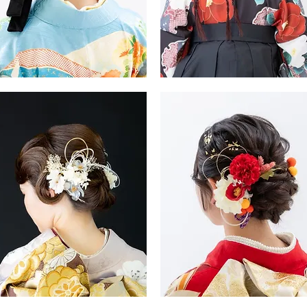
振
・
袖・
袴
ヘ
ア
ス
タ
イ
ル
振