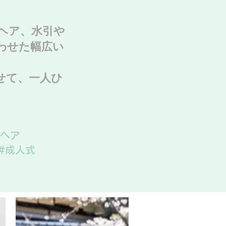
ヘア、水引や
わせた幅広い
せて、一人ひ
衣ヘア
#成人式