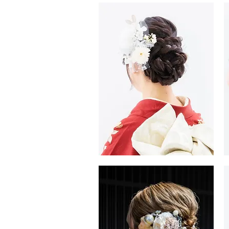
袖・
袖
袴
袴
ヘ
ヘ
ア
ア
ス
ス
タ
タ
イ
イ
ル
ル
振
振
袖・
袖
袴
袴
ヘ
ヘ
ア
ア
ス
ス
タ
タ
イ
イ
ル
ル