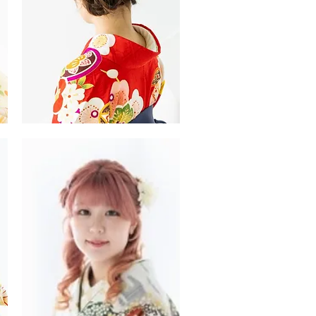
振
袖・
袴
ヘ
ア
ス
タ
イ
ル