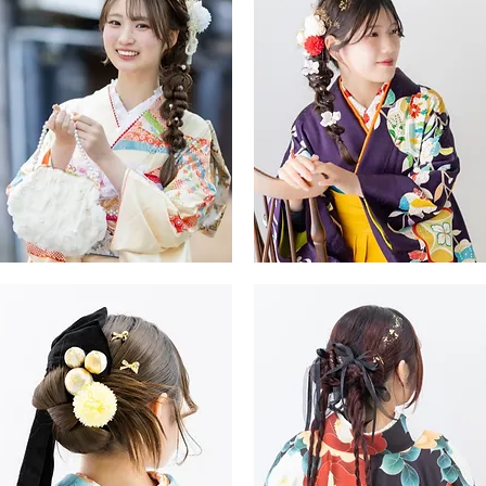
袴
編
み
下
ろ
し
ヘ
ア