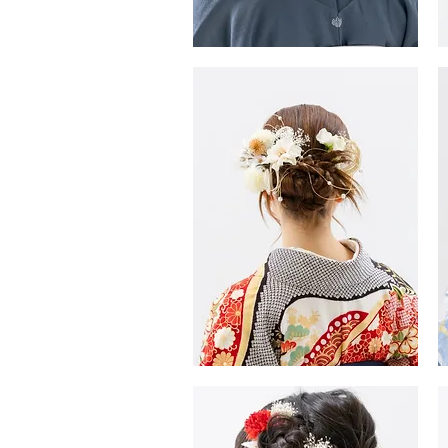
振
振
袖・
袖
袴
袴
ヘ
ヘ
ア
ア
ス
ス
タ
タ
イ
イ
ル
ル
振
振
袖・
袖
袴
袴
ヘ
ヘ
ア
ア
ス
ス