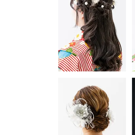
タ
タ
イ
イ
ル
ル
振
振
袖・
袖
袴
袴
ヘ
ヘ
ア
ア
ス
ス
タ
タ
イ
イ
ル
ル