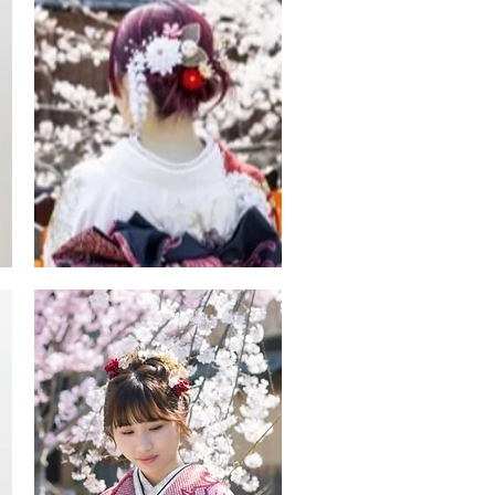
華
や
か
振
袖
ヘ
ア