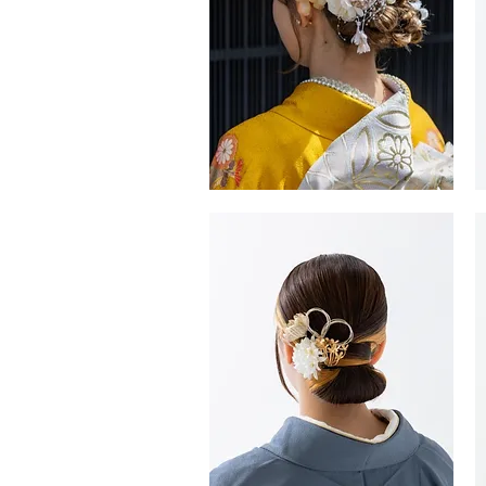
振
振
袖・
袖
袴
袴
ヘ
ヘ
ア
ア
ス
ス
タ
タ
イ
イ
ル
ル