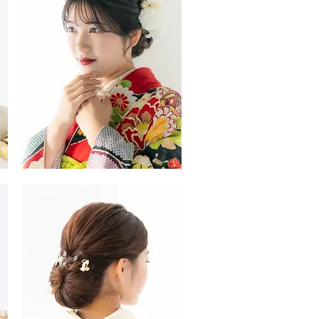
タ
イ
ル
振
袖・
袴
ヘ
ア
ス
タ
イ
ル