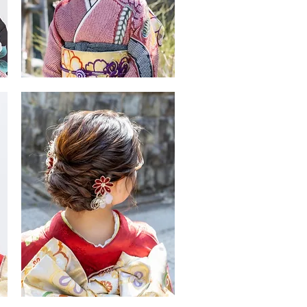
振
袖・
袴
ヘ
ア
ス
タ
イ
ル
振