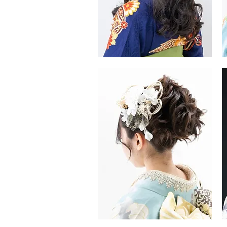
振
振
袖・
袖
袴
袴
ヘ
ヘ
ア
ア
ス
ス
タ
タ
イ
イ
ル
ル
振
振