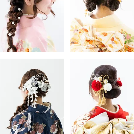
振
・
袖・
袴
ヘ
ア
ス
タ
イ
ル