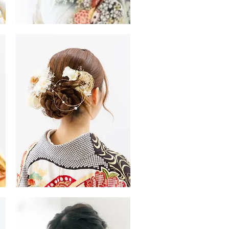
振
袖・
袴
ヘ
ア
ス
タ
イ
ル
振
袖・
袴
ヘ
ア
ス