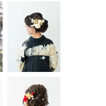
袖・
袴
ヘ
ア
ス
タ
イ
ル
振
袖・
袴
ヘ
ア
ス
タ
イ
ル