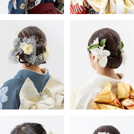
振
・
袖・
袴
ヘ
ア
ス
タ
イ
ル
振
・
袖・
袴
ヘ
ア
ス