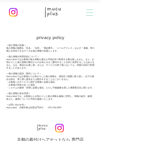
​privacy policy
＜個人情報の定義＞
個人情報の範囲を「氏名」「住所」「電話番号」「メールアドレス」および「画像」等の
個人を特定できるデータを個人情報の定義とします。
＜個人情報の利用目的について＞
mucu plusではお客様の個人情報を適正な手段以外で取得する事は致しません。また、お
預かりした個人情報を弊社からのお知らせをご案内すること以外に使用することはありま
せん。なお、商品のお渡し後、または、サービスの終了後においても、同様の目的で利用
することがあります。
＜個人情報の提供・開示について＞
mucu plusではお客様からお預かりした個人情報を、適切且つ慎重に取り扱い、以下の場
合を除き、第三者に提供または開示をすることはございません。
・お客様へのサービスに関する業務に必要な場合。
・お客様の同意があった場合。
・システムの維持・管理に必要な場合。ただし守秘義務を課した業務受託先に限ります。
＜個人情報の安全管理＞
mucu plusでは、お客様からお預かりした個人情報を厳格に管理し、情報の紛失、破壊、
改ざん、漏洩についての予防を徹底いたします。
＜お問い合わせ先＞
mucu plus 京都市東山区毘沙門39-2
075-746-3997
京都の着付けヘアセットなら 専門店