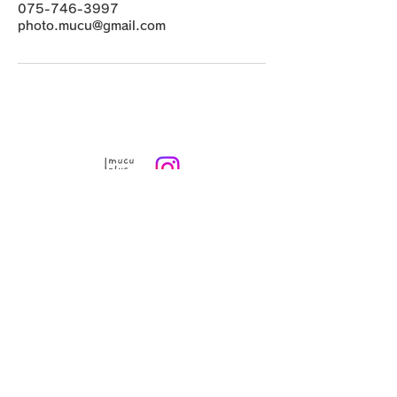
075-746-3997
photo.mucu@gmail.com
京都の着付けヘアセットなら 専門店
mucu plus (​ムク プラス)
〒605-0812 京都市東山区毘沙門町39-2
Google Map
TEL
075-746-3997
photo.mucu@gmail.com
営業時間 9:00-18:00
​※早朝5時よりご予約可能（早朝料金あり）
定休日：火曜・年末年始
8月19日、20日お盆休み