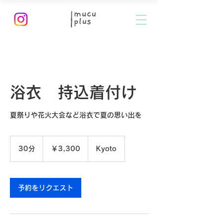
浴衣 持込着付け
夏祭りや花火大会など浴衣で夏の思い出を
3,300
円
30分
3
￥3,300
Kyoto
0
分
予約をリクエスト