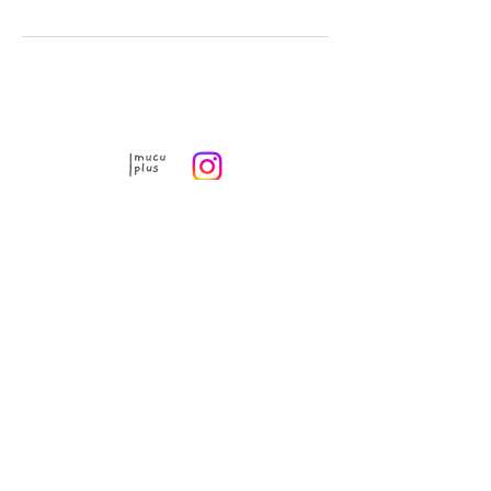
京都の着付けヘアセットなら 専門店
mucu plus (​ムク プラス)
〒605-0812 京都市東山区毘沙門町39-2
Google Map
TEL
075-746-3997
photo.mucu@gmail.com
営業時間 9:00-18:00
​※早朝5時よりご予約可能（早朝料金あり）
定休日：火曜・年末年始
8月19日、20日お盆休み
※火曜日が祝祭日に当たる場合は振替あり
※
2027年3月23日は営業いたします