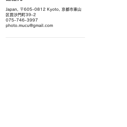
Japan, 〒605-0812 Kyoto, 京都市東山
区毘沙門町39-2
075-746-3997
photo.mucu@gmail.com
京都の着付けヘアセットなら 専門店
mucu plus (​ムク プラス)
〒605-0812 京都市東山区毘沙門町39-2
Google Map
TEL
075-746-3997
photo.mucu@gmail.com
営業時間 9:00-18:00