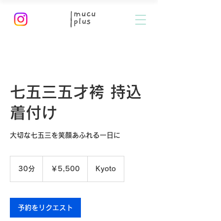
七五三五才袴 持込
着付け
大切な七五三を笑顔あふれる一日に
5,500
円
30分
3
￥5,500
Kyoto
0
分
予約をリクエスト