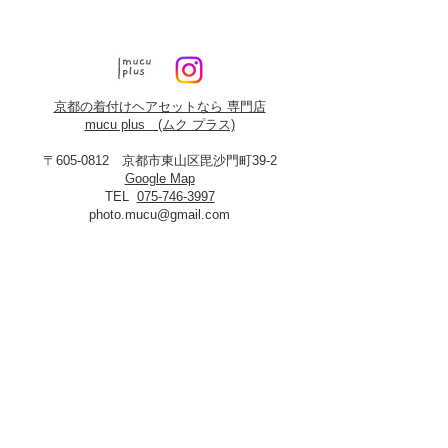
京都の着付けヘアセットなら 専門店
mucu plus (​ムク プラス)
〒605-0812 京都市東山区毘沙門町39-2
Google Map
TEL
075-746-3997
photo.mucu@gmail.com
営業時間 9:00-18:00
​※早朝5時よりご予約可能（早朝料金あり）
定休日：火曜・年末年始
8月19日、20日お盆休み
※火曜日が祝祭日に当たる場合は振替あり
※
2027年3月23日は営業いたします
＜​フォトスタジオmucu＞
が運営する
ヘアセット・メイク・着付けのお店
​privacy policy