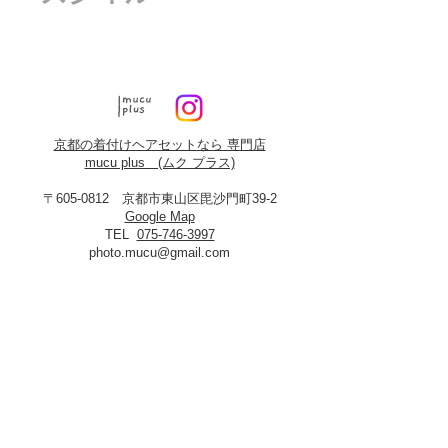
京都の着付けヘアセットなら 専門店
mucu plus (​ムク プラス)
〒605-0812 京都市東山区毘沙門町39-2
Google Map
TEL
075-746-3997
photo.mucu@gmail.com
営業時間 9:00-18:00
​※早朝5時よりご予約可能（早朝料金あり）
定休日：火曜・年末年始
8月19日、20日お盆休み
※火曜日が祝祭日に当たる場合は振替あり
※
2027年3月23日は営業いたします
＜​フォトスタジオmucu＞
が運営する