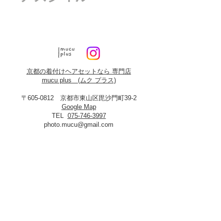
京都の着付けヘアセットなら 専門店
mucu plus (​ムク プラス)
〒605-0812 京都市東山区毘沙門町39-2
Google Map
TEL
075-746-3997
photo.mucu@gmail.com
営業時間 9:00-18:00
​※早朝5時よりご予約可能（早朝料金あり）
定休日：火曜・年末年始
8月19日、20日お盆休み
※火曜日が祝祭日に当たる場合は振替あり
※
2027年3月23日は営業いたします
＜​フォトスタジオmucu＞
が運営する