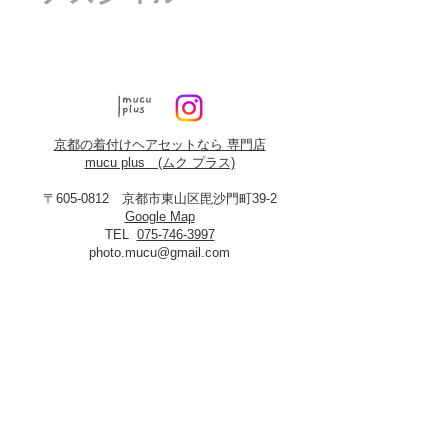
京都の着付けヘアセットなら 専門店
mucu plus (​ムク プラス)
〒605-0812 京都市東山区毘沙門町39-2
Google Map
TEL
075-746-3997
photo.mucu@gmail.com
営業時間 9:00-18:00
​※早朝5時よりご予約可能（早朝料金あり）
定休日：火曜・年末年始
8月19日、20日お盆休み
※火曜日が祝祭日に当たる場合は振替あり
※
2027年3月23日は営業いたします
＜​フォトスタジオmucu＞
が運営する