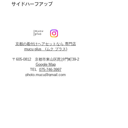
サイドハーフアップ
京都の着付けヘアセットなら 専門店
mucu plus (​ムク プラス)
〒605-0812 京都市東山区毘沙門町39-2
Google Map
TEL
075-746-3997
photo.mucu@gmail.com
営業時間 9:00-18:00
​※早朝5時よりご予約可能（早朝料金あり）
定休日：火曜・年末年始
8月19日、20日お盆休み
※火曜日が祝祭日に当たる場合は振替あり
※
2027年3月23日は営業いたします
＜​フォトスタジオmucu＞
が運営する