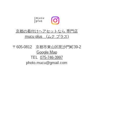
京都の着付けヘアセットなら 専門店
mucu plus (​ムク プラス)
〒605-0812 京都市東山区毘沙門町39-2
Google Map
TEL
075-746-3997
photo.mucu@gmail.com
営業時間 9:00-18:00
​※早朝5時よりご予約可能（早朝料金あり）
定休日：火曜・年末年始
8月19日、20日お盆休み
※火曜日が祝祭日に当たる場合は振替あり
※
2027年3月23日は営業いたします
＜​フォトスタジオmucu＞
が運営する
ヘアセット・メイク・着付けのお店
​privacy policy