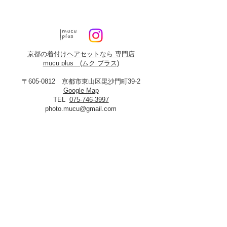
京都の着付けヘアセットなら 専門店
mucu plus (​ムク プラス)
〒605-0812 京都市東山区毘沙門町39-2
Google Map
TEL
075-746-3997
photo.mucu@gmail.com
営業時間 9:00-18:00
​※早朝5時よりご予約可能（早朝料金あり）
定休日：火曜・年末年始
8月19日、20日お盆休み
※火曜日が祝祭日に当たる場合は振替あり
※
2027年3月23日は営業いたします
＜​フォトスタジオmucu＞
が運営する
ヘアセット・メイク・着付けのお店
​privacy policy