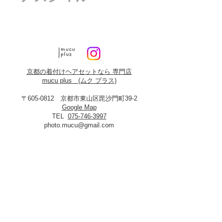
京都の着付けヘアセットなら 専門店
mucu plus (​ムク プラス)
〒605-0812 京都市東山区毘沙門町39-2
Google Map
TEL
075-746-3997
photo.mucu@gmail.com
営業時間 9:00-18:00
​※早朝5時よりご予約可能（早朝料金あり）
定休日：火曜・年末年始
8月19日、20日お盆休み
※火曜日が祝祭日に当たる場合は振替あり
※
2027年3月23日は営業いたします
＜​フォトスタジオmucu＞
が運営する