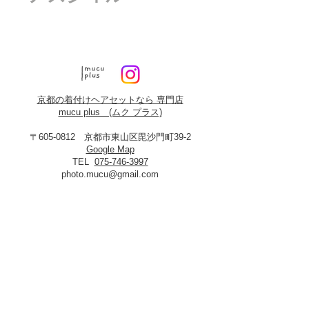
京都の着付けヘアセットなら 専門店
mucu plus (​ムク プラス)
〒605-0812 京都市東山区毘沙門町39-2
Google Map
TEL
075-746-3997
photo.mucu@gmail.com
営業時間 9:00-18:00
​※早朝5時よりご予約可能（早朝料金あり）
定休日：火曜・年末年始
8月19日、20日お盆休み
※火曜日が祝祭日に当たる場合は振替あり
※
2027年3月23日は営業いたします
＜​フォトスタジオmucu＞
が運営する