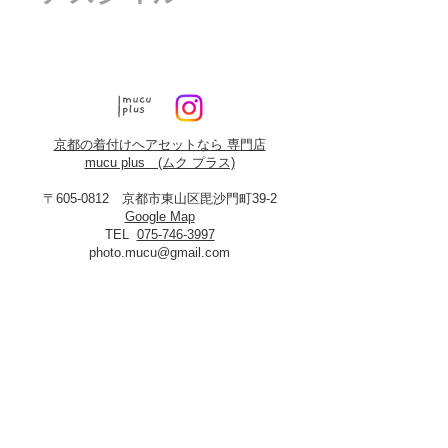
京都の着付けヘアセットなら 専門店
mucu plus (​ムク プラス)
〒605-0812 京都市東山区毘沙門町39-2
Google Map
TEL
075-746-3997
photo.mucu@gmail.com
営業時間 9:00-18:00
​※早朝5時よりご予約可能（早朝料金あり）
定休日：火曜・年末年始
8月19日、20日お盆休み
※火曜日が祝祭日に当たる場合は振替あり
※
2027年3月23日は営業いたします
＜​フォトスタジオmucu＞
が運営する