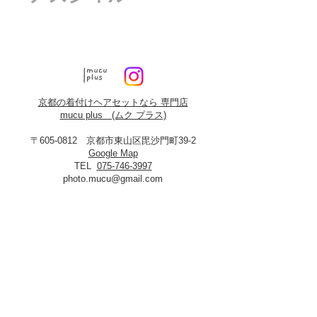
京都の着付けヘアセットなら 専門店
mucu plus (​ムク プラス)
〒605-0812 京都市東山区毘沙門町39-2
Google Map
TEL
075-746-3997
photo.mucu@gmail.com
営業時間 9:00-18:00
​※早朝5時よりご予約可能（早朝料金あり）
定休日：火曜・年末年始
8月19日、20日お盆休み
※火曜日が祝祭日に当たる場合は振替あり
※
2027年3月23日は営業いたします
＜​フォトスタジオmucu＞
が運営する