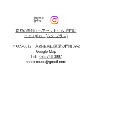
京都の着付けヘアセットなら 専門店
mucu plus (​ムク プラス)
〒605-0812 京都市東山区毘沙門町39-2
Google Map
TEL
075-746-3997
photo.mucu@gmail.com
営業時間 9:00-18:00
​※早朝5時よりご予約可能（早朝料金あり）
定休日：火曜・年末年始
8月19日、20日お盆休み
※火曜日が祝祭日に当たる場合は振替あり
※
2027年3月23日は営業いたします
＜​フォトスタジオmucu＞
が運営する
ヘアセット・メイク・着付けのお店
​privacy policy