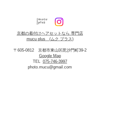
京都の着付けヘアセットなら 専門店
mucu plus (​ムク プラス)
〒605-0812 京都市東山区毘沙門町39-2
Google Map
TEL
075-746-3997
photo.mucu@gmail.com
営業時間 9:00-18:00
​※早朝5時よりご予約可能（早朝料金あり）
定休日：火曜・年末年始
8月19日、20日お盆休み
※火曜日が祝祭日に当たる場合は振替あり
※
2027年3月23日は営業いたします
＜​フォトスタジオmucu＞
が運営する
ヘアセット・メイク・着付けのお店
​privacy policy