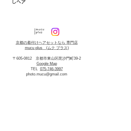
しヘア
京都の着付けヘアセットなら 専門店
mucu plus (​ムク プラス)
〒605-0812 京都市東山区毘沙門町39-2
Google Map
TEL
075-746-3997
photo.mucu@gmail.com
営業時間 9:00-18:00
​※早朝5時よりご予約可能（早朝料金あり）
定休日：火曜・年末年始
8月19日、20日お盆休み
※火曜日が祝祭日に当たる場合は振替あり
※
2027年3月23日は営業いたします
＜​フォトスタジオmucu＞
が運営する