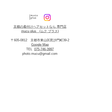
京都の着付けヘアセットなら 専門店
mucu plus (​ムク プラス)
〒605-0812 京都市東山区毘沙門町39-2
Google Map
TEL
075-746-3997
photo.mucu@gmail.com
営業時間 9:00-18:00
​※早朝5時よりご予約可能（早朝料金あり）
定休日：火曜・年末年始
8月19日、20日お盆休み
※火曜日が祝祭日に当たる場合は振替あり
※
2027年3月23日は営業いたします
＜​フォトスタジオmucu＞
が運営する
ヘアセット・メイク・着付けのお店
​privacy policy