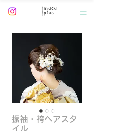
振袖・袴ヘアスタ
イル