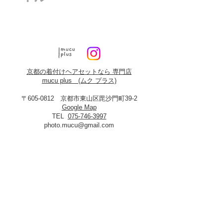
京都の着付けヘアセットなら 専門店
mucu plus (​ムク プラス)
〒605-0812 京都市東山区毘沙門町39-2
Google Map
TEL
075-746-3997
photo.mucu@gmail.com
営業時間 9:00-18:00
​※早朝5時よりご予約可能（早朝料金あり）
定休日：火曜・年末年始
8月19日、20日お盆休み
※火曜日が祝祭日に当たる場合は振替あり
※
2027年3月23日は営業いたします
＜​フォトスタジオmucu＞
が運営する