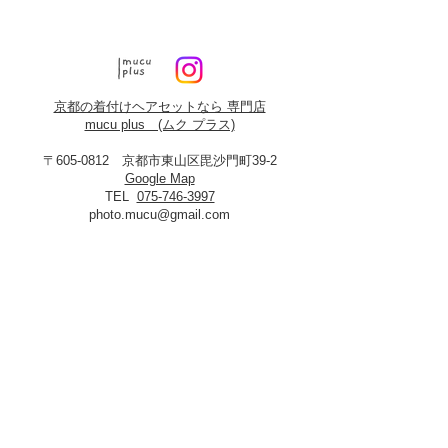
京都の着付けヘアセットなら 専門店
mucu plus (​ムク プラス)
〒605-0812 京都市東山区毘沙門町39-2
Google Map
TEL
075-746-3997
photo.mucu@gmail.com
営業時間 9:00-18:00
​※早朝5時よりご予約可能（早朝料金あり）
定休日：火曜・年末年始
8月19日、20日お盆休み
※火曜日が祝祭日に当たる場合は振替あり
※
2027年3月23日は営業いたします
＜​フォトスタジオmucu＞
が運営する
ヘアセット・メイク・着付けのお店
​privacy policy