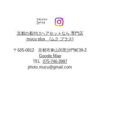
京都の着付けヘアセットなら 専門店
mucu plus (​ムク プラス)
〒605-0812 京都市東山区毘沙門町39-2
Google Map
TEL
075-746-3997
photo.mucu@gmail.com
営業時間 9:00-18:00
​※早朝5時よりご予約可能（早朝料金あり）
定休日：火曜・年末年始
8月19日、20日お盆休み
※火曜日が祝祭日に当たる場合は振替あり
※
2027年3月23日は営業いたします
＜​フォトスタジオmucu＞
が運営する
ヘアセット・メイク・着付けのお店
​privacy policy