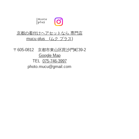
京都の着付けヘアセットなら 専門店
mucu plus (​ムク プラス)
〒605-0812 京都市東山区毘沙門町39-2
Google Map
TEL
075-746-3997
photo.mucu@gmail.com
営業時間 9:00-18:00
​※早朝5時よりご予約可能（早朝料金あり）
定休日：火曜・年末年始
8月19日、20日お盆休み
※火曜日が祝祭日に当たる場合は振替あり
※
2027年3月23日は営業いたします
＜​フォトスタジオmucu＞
が運営する
ヘアセット・メイク・着付けのお店
​privacy policy