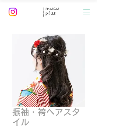
振袖・袴ヘアスタ
イル