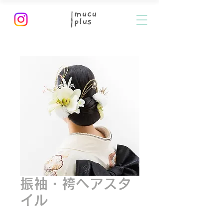
振袖・袴ヘアスタ
イル