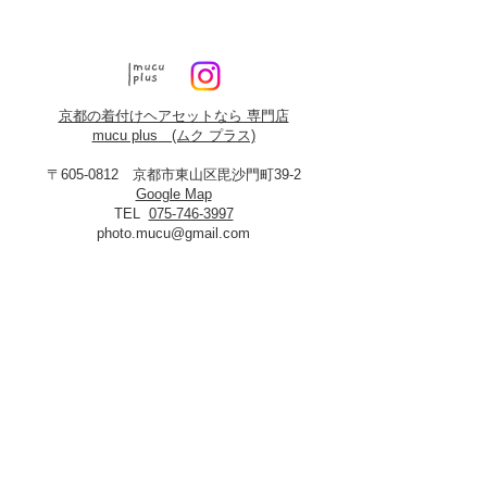
京都の着付けヘアセットなら 専門店
mucu plus (​ムク プラス)
〒605-0812 京都市東山区毘沙門町39-2
Google Map
TEL
075-746-3997
photo.mucu@gmail.com
営業時間 9:00-18:00
​※早朝5時よりご予約可能（早朝料金あり）
定休日：火曜・年末年始
8月19日、20日お盆休み
※火曜日が祝祭日に当たる場合は振替あり
※
2027年3月23日は営業いたします
＜​フォトスタジオmucu＞
が運営する
ヘアセット・メイク・着付けのお店
​privacy policy