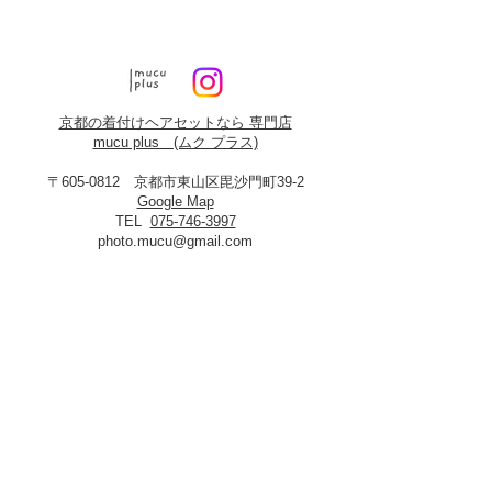
京都の着付けヘアセットなら 専門店
mucu plus (​ムク プラス)
〒605-0812 京都市東山区毘沙門町39-2
Google Map
TEL
075-746-3997
photo.mucu@gmail.com
営業時間 9:00-18:00
​※早朝5時よりご予約可能（早朝料金あり）
定休日：火曜・年末年始
8月19日、20日お盆休み
※火曜日が祝祭日に当たる場合は振替あり
※
2027年3月23日は営業いたします
＜​フォトスタジオmucu＞
が運営する
ヘアセット・メイク・着付けのお店
​privacy policy