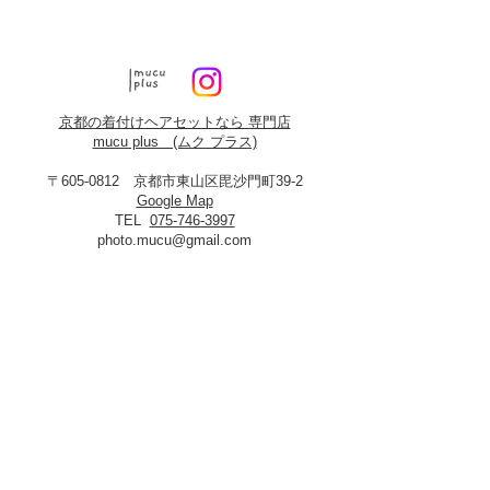
京都の着付けヘアセットなら 専門店
mucu plus (​ムク プラス)
〒605-0812 京都市東山区毘沙門町39-2
Google Map
TEL
075-746-3997
photo.mucu@gmail.com
営業時間 9:00-18:00
​※早朝5時よりご予約可能（早朝料金あり）
定休日：火曜・年末年始
8月19日、20日お盆休み
※火曜日が祝祭日に当たる場合は振替あり
※
2027年3月23日は営業いたします
＜​フォトスタジオmucu＞
が運営する
ヘアセット・メイク・着付けのお店
​privacy policy