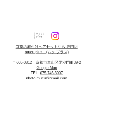
京都の着付けヘアセットなら 専門店
mucu plus (​ムク プラス)
〒605-0812 京都市東山区毘沙門町39-2
Google Map
TEL
075-746-3997
photo.mucu@gmail.com
営業時間 9:00-18:00
​※早朝5時よりご予約可能（早朝料金あり）
定休日：火曜・年末年始
8月19日、20日お盆休み
※火曜日が祝祭日に当たる場合は振替あり
※
2027年3月23日は営業いたします