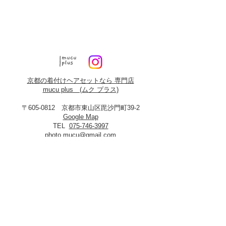
京都の着付けヘアセットなら 専門店
mucu plus (​ムク プラス)
〒605-0812 京都市東山区毘沙門町39-2
Google Map
TEL
075-746-3997
photo.mucu@gmail.com
営業時間 9:00-18:00
​※早朝5時よりご予約可能（早朝料金あり）
定休日：火曜・年末年始
8月19日、20日お盆休み
※火曜日が祝祭日に当たる場合は振替あり
※
2027年3月23日は営業いたします