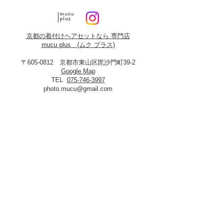
京都の着付けヘアセットなら 専門店
mucu plus (​ムク プラス)
〒605-0812 京都市東山区毘沙門町39-2
Google Map
TEL
075-746-3997
photo.mucu@gmail.com
営業時間 9:00-18:00
​※早朝5時よりご予約可能（早朝料金あり）
定休日：火曜・年末年始
8月19日、20日お盆休み
※火曜日が祝祭日に当たる場合は振替あり
※
2027年3月23日は営業いたします
＜​フォトスタジオmucu＞
が運営する
ヘアセット・メイク・着付けのお店
​privacy policy