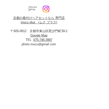
京都の着付けヘアセットなら 専門店
mucu plus (​ムク プラス)
〒605-0812 京都市東山区毘沙門町39-2
Google Map
TEL
075-746-3997
photo.mucu@gmail.com
営業時間 9:00-18:00
​※早朝5時よりご予約可能（早朝料金あり）
定休日：火曜・年末年始
8月19日、20日お盆休み
※火曜日が祝祭日に当たる場合は振替あり
※
2027年3月23日は営業いたします
＜​フォトスタジオmucu＞
が運営する
ヘアセット・メイク・着付けのお店
​privacy policy