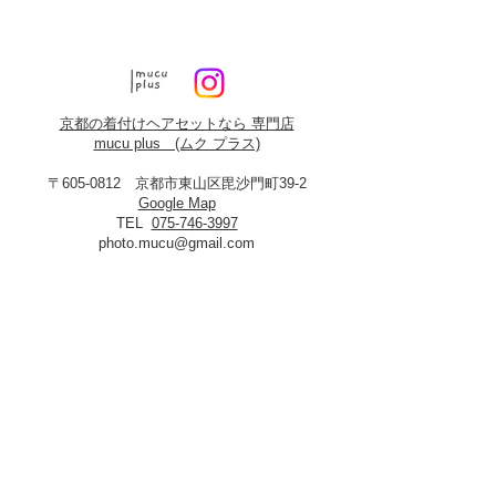
京都の着付けヘアセットなら 専門店
mucu plus (​ムク プラス)
〒605-0812 京都市東山区毘沙門町39-2
Google Map
TEL
075-746-3997
photo.mucu@gmail.com
営業時間 9:00-18:00
​※早朝5時よりご予約可能（早朝料金あり）
定休日：火曜・年末年始
8月19日、20日お盆休み
※火曜日が祝祭日に当たる場合は振替あり
※
2027年3月23日は営業いたします
＜​フォトスタジオmucu＞
が運営する
ヘアセット・メイク・着付けのお店
​privacy policy