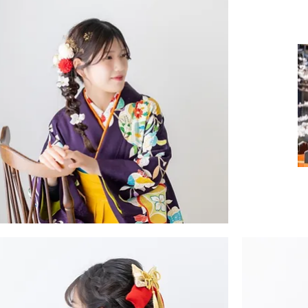
ろ
し
ヘ
ア
華
や
か
振
袖
ヘ
ア