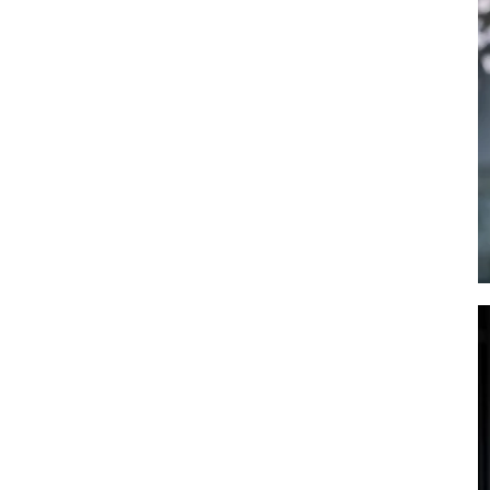
イ
ル
振
袖
袴
ヘ
ア
ス
タ
イ
ル