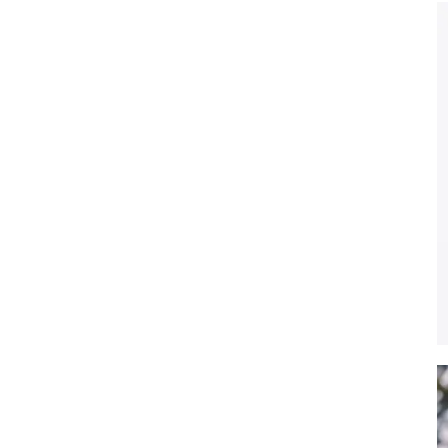
袖
袴
ヘ
ア
ス
タ
イ
ル
振
袖
袴
ヘ
ア
ス
タ