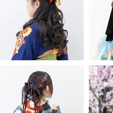
振
・
袖・
袴
ヘ
ア
ス
タ
イ
ル