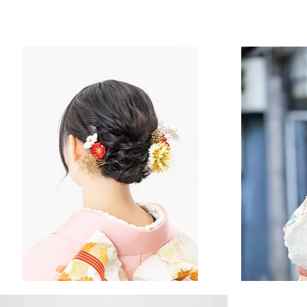
編
み
下