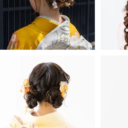
振
・
袖・
袴
ヘ
ア
ス
タ
イ
ル