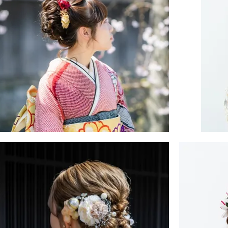
イ
ル
振
・
袖・
袴
ヘ
ア
ス
タ
イ
ル