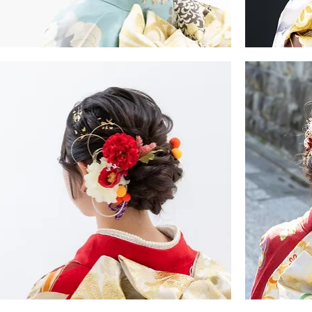
振
・
袖・
袴
ヘ
ア
ス
タ
イ
ル
振