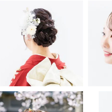
・
袖・
袴
ヘ
ア
ス
タ
イ
ル
振
・
袖・
袴
ヘ
ア
ス
タ