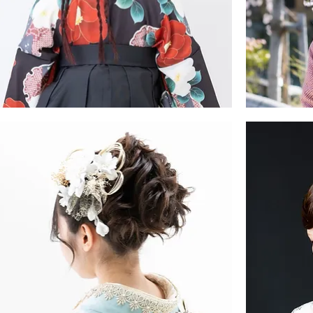
振
・
袖・
袴
ヘ
ア
ス
タ
イ
ル