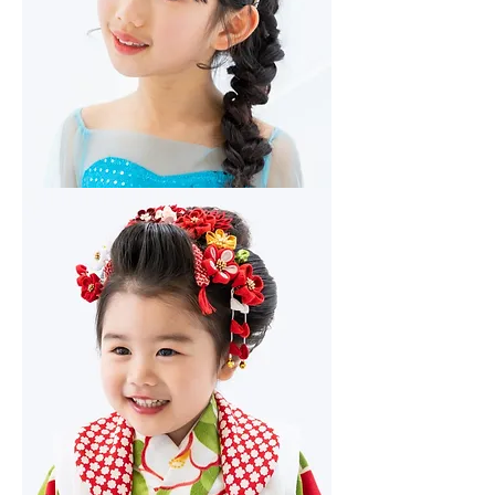
本
髪）
子
供
ヘ
ア
セ
ッ
ト