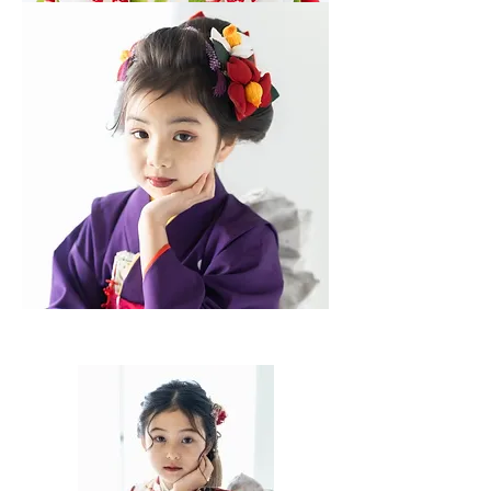
子
供
ヘ
ア
セ
ッ
ト
（日
本
髪）
子
供
ヘ
ア
セ
ッ
ト
（日
本
髪）