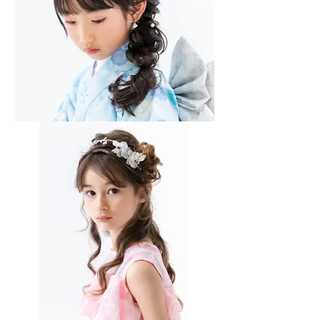
ゆ
る
ふ
わ
編
み
下
ろ
し