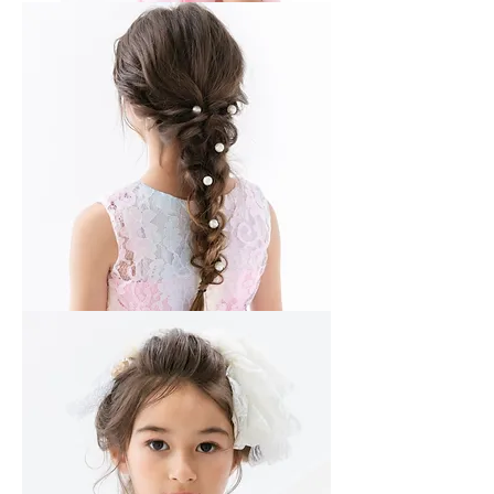
ふ
ん
わ
り
ハ
ー
フ
ア
ッ
プ
編
み
下
ろ
し
ヘ
ア