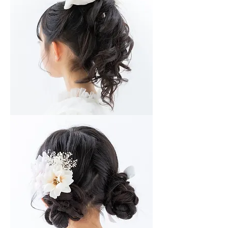
セ
ッ
ト
（日
本
髪）
子
供
ヘ
ア
セ
ッ
ト