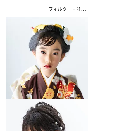
フィルター・並び替え
日
本
髪
ヘ
ア