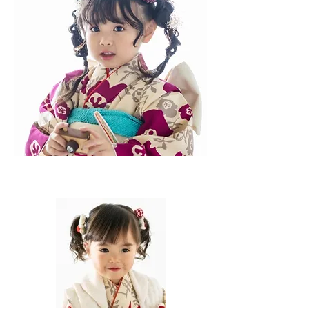
セ
ッ
ト
子
供
ヘ
ア
セ
ッ
ト