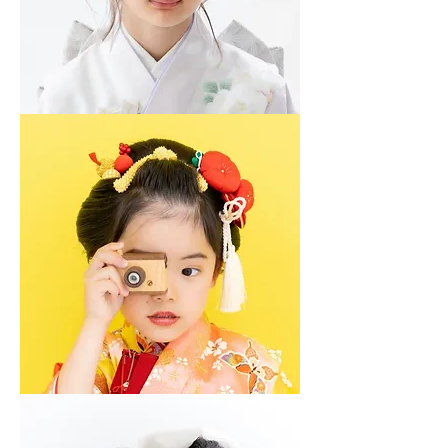
日
本
髪
ア
レ
ン
ジ
子
供
ヘ
ア