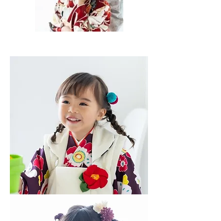
子
供
ヘ
ア
セ
ッ
ト
子
供
ヘ
ア