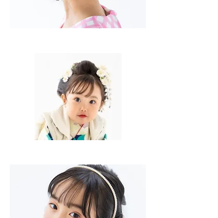
子
供
ヘ
ア
セ
ッ
ト
子
供
ヘ
ア
セ
ッ
ト
（日