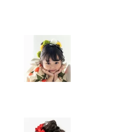
子
供
ヘ
ア
セ
ッ
ト
子
供
ヘ
ア
セ
ッ
ト